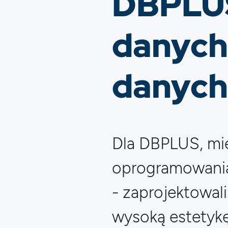
DBPLUS,
danych 
danych
Dla DBPLUS, m
oprogramowania 
- zaprojektowal
wysoką estetykę