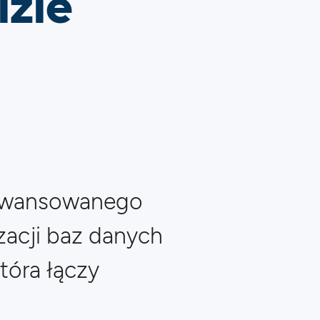
izie
awansowanego
zacji baz danych
tóra łączy