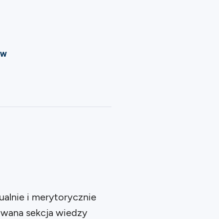
ow
ualnie i merytorycznie
owana sekcja wiedzy