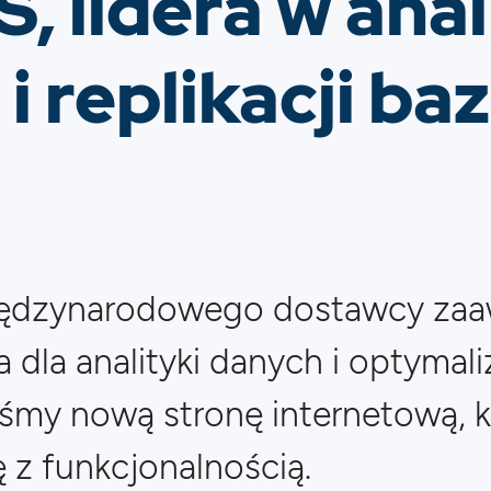
 lidera w anal
i replikacji baz
iędzynarodowego dostawcy za
dla analityki danych i optymali
iśmy nową stronę internetową, k
 z funkcjonalnością.