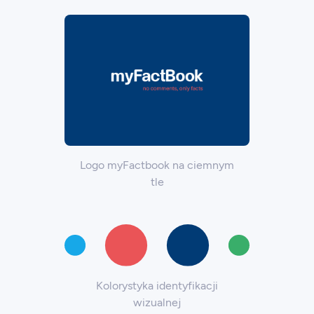
Logo myFactbook na ciemnym
tle
Kolorystyka identyfikacji
wizualnej