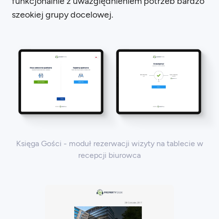
funkcjonalnie z uwazględnieniem potrzeb bardzo
szeokiej grupy docelowej.
Księga Gości - moduł rezerwacji wizyty na tablecie w
recepcji biurowca