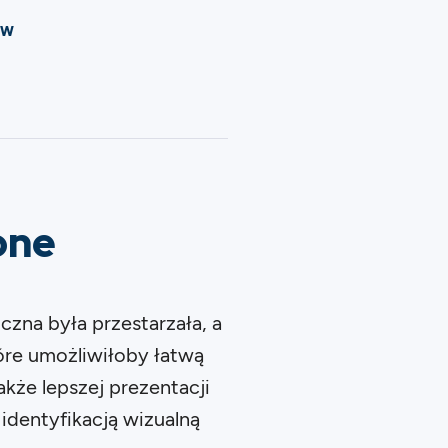
ow
one
zna była przestarzała, a
tóre umożliwiłoby łatwą
akże lepszej prezentacji
 identyfikacją wizualną