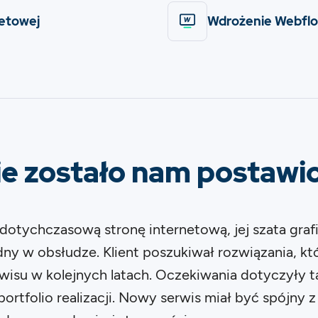
netowej
Wdrożenie Webfl
ie zostało nam postawi
otychczasową stronę internetową, jej szata grafic
udny w obsłudze. Klient poszukiwał rozwiązania, k
rwisu w kolejnych latach. Oczekiwania dotyczyły t
rtfolio realizacji. Nowy serwis miał być spójny z