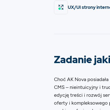
UX/UI strony inter
Zadanie jak
Choć AK Nova posiadała d
CMS – nieintuicyjny i tr
edycję treści i rozwój se
oferty i kompleksowego po