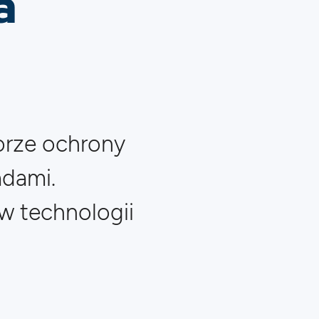
a
torze ochrony
adami.
w technologii