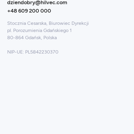
dziendobry@hilvec.com
+48 609 200 000
Stocznia Cesarska, Biurowiec Dyrekcji
pl. Porozumienia Gdańskiego 1
80-864 Gdańsk, Polska
NIP-UE: PL5842230370
Porozmawiajmy
KOMPETENCJE
Projektowanie UI/UX
Strony internetowe Webflow
Sklepy internetowe Shopify
Logo i branding