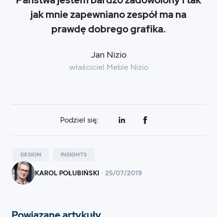
Państwa jestem bardzo zadowolony i tak
jak mnie zapewniano zespół ma na
prawdę dobrego grafika.
Jan Nizio
właściciel Meble Nizio
Podziel się:
DESIGN
INSIGHTS
KAROL POŁUBIŃSKI
·
25
/
07/2019
Powiązane artykuły