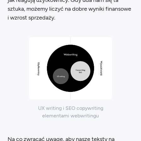
jak reagują użytkownicy. Gdy uda nam się ta
sztuka, możemy liczyć na dobre wyniki finansowe
i wzrost sprzedaży.
UX writing i SEO copywriting
elementami webwritingu
Na co zwracać uwagę, aby nasze teksty na