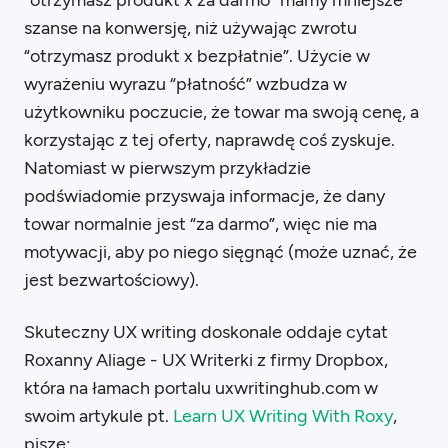
“otrzymasz produkt x za darmo” mamy mniejsze
szanse na konwersję, niż używając zwrotu
“otrzymasz produkt x bezpłatnie”. Użycie w
wyrażeniu wyrazu “płatność” wzbudza w
użytkowniku poczucie, że towar ma swoją cenę, a
korzystając z tej oferty, naprawdę coś zyskuje.
Natomiast w pierwszym przykładzie
podświadomie przyswaja informacje, że dany
towar normalnie jest “za darmo”, więc nie ma
motywacji, aby po niego sięgnąć (może uznać, że
jest bezwartościowy).
Skuteczny UX writing doskonale oddaje cytat
Roxanny Aliage - UX Writerki z firmy Dropbox,
która na łamach portalu uxwritinghub.com w
swoim artykule pt.
Learn UX Writing With Roxy
,
pisze: