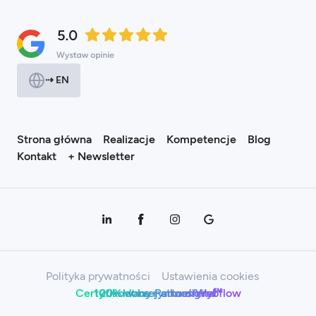
⇢ EN
Strona główna
Realizacje
Kompetencje
Blog
Kontakt
+ Newsletter
Polityka prywatności
Ustawienia cookies
Certyfikowany Partner Webflow
100% dobrej atmosfery℠
20+ lat na rynku digital