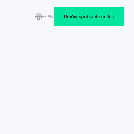
⇢ EN
Umów spotkanie online
dza