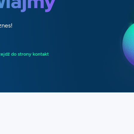
iajmy
znes!
ejdź do strony kontakt