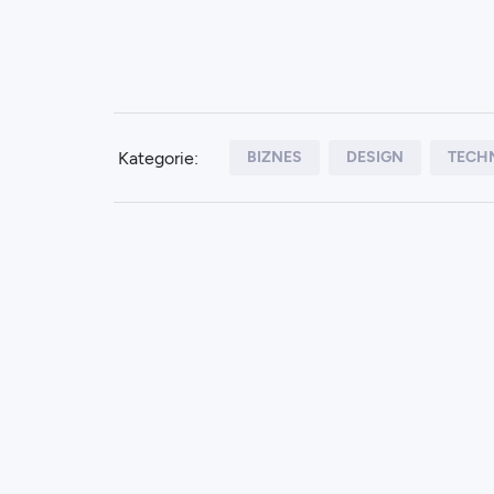
KAROL POŁUBIŃSKI
·
19
/
03/2023
Kategorie:
BIZNES
DESIGN
TECH