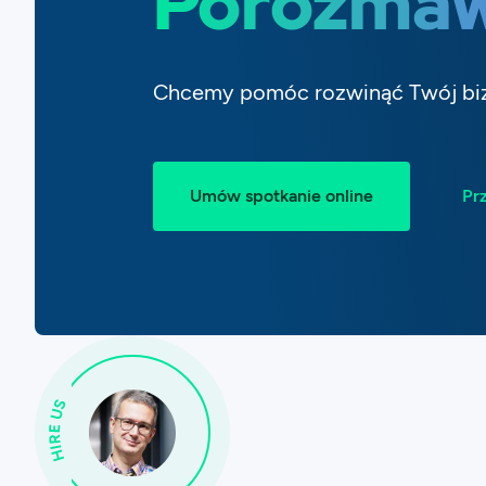
Porozmaw
Chcemy pomóc rozwinąć Twój bi
Umów spotkanie online
Prz